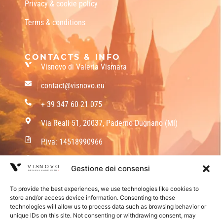
Privacy & cookie policy
Terms & conditions
CONTACTS & INFO
Visnovo di Valeria Vismara
contact@visnovo.eu
+ 39 347 60 21 075
Via Reali 51, 20037, Paderno Dugnano (MI)
P.iva: 14518990966
Mon - Fri : 10 am - 7 pm
Gestione dei consensi
To provide the best experiences, we use technologies like cookies to
store and/or access device information. Consenting to these
technologies will allow us to process data such as browsing behavior or
© 2026 Visnovo. All rights reserved
unique IDs on this site. Not consenting or withdrawing consent, may