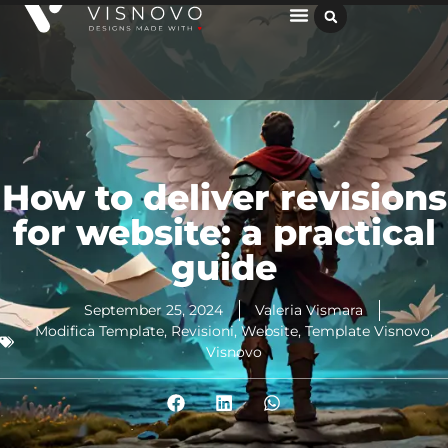
How to deliver revisions
for website: a practical
guide
September 25, 2024
Valeria Vismara
Modifica Template
,
Revisioni
,
Website
,
Template Visnovo
,
Visnovo