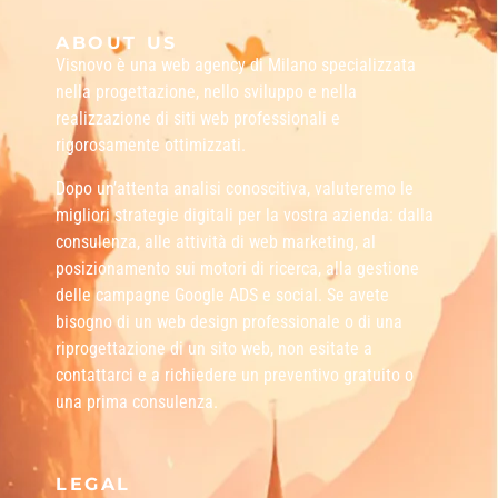
ABOUT US
Visnovo è una web agency di Milano specializzata
nella progettazione, nello sviluppo e nella
realizzazione di siti web professionali e
rigorosamente ottimizzati.
Dopo un’attenta analisi conoscitiva, valuteremo le
migliori strategie digitali per la vostra azienda: dalla
consulenza, alle attività di web marketing, al
posizionamento sui motori di ricerca, alla gestione
delle campagne Google ADS e social. Se avete
bisogno di un web design professionale o di una
riprogettazione di un sito web, non esitate a
contattarci e a richiedere un preventivo gratuito o
una prima consulenza.
LEGAL